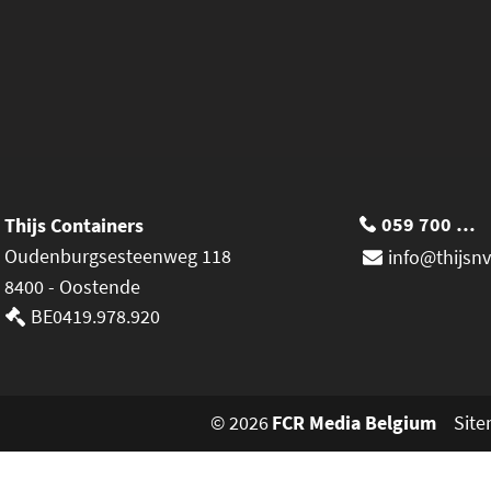
059 700 365
Thijs Containers
Oudenburgsesteenweg 118
info@thijsnv
8400 - Oostende
BE0419.978.920
© 2026
FCR Media Belgium
Sit